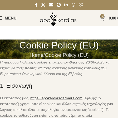
0
MENU
0.00
Cookie Policy (EU)
Home
Cookie Policy (EU)
Η παρούσα Πολιτική Cookies επικαιροποιήθηκε στις 20/06/2025 και
ισχύει για τους πολίτες και τους νόμιμους μόνιμους κατοίκους του
Ευρωπαϊκού Οικονομικού Χώρου και της Ελβετίας.
1. Εισαγωγή
Ο ιστότοπός μας,
https://apokardias-farmers.com
(εφεξής: 'ο
ιστότοπος') χρησιμοποιεί cookies και άλλες σχετικές τεχνολογίες (για
λόγους ευκολίας όλες οι τεχνολογίες αναφέρονται ως 'cookies'). Τα
cookies τοποθετούνται επίσης από τρίτα μέρη τα οποία