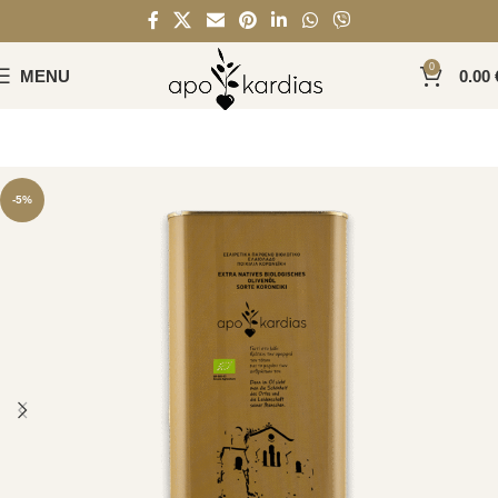
0
MENU
0.00
-5%