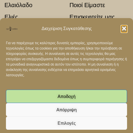
Ελαιόλαδο
Ποιοί Είμαστε
Ελιές
Επισκεφτείτε μας
Αποξηραμένα φρούτα
Τα Άρθρα μας
Διαχείριση Συγκατάθεσης
Επικοινωνία
Για να παρέχουμε τις καλύτερες δυνατές εμπειρίες, χρησιμοποιούμε
τεχνολογίες όπως τα cookies για την αποθήκευση ή/και την πρόσβαση σε
πληροφορίες συσκευής. Η συναίνεση σε αυτές τις τεχνολογίες θα μας
ΟΡΟΙ & ΠΟΛΙΤΙΚΕΣ
επιτρέψει να επεξεργαζόμαστε δεδομένα όπως η συμπεριφορά περιήγησης ή
τα μοναδικά αναγνωριστικά σε αυτόν τον ιστότοπο. Η μη συναίνεση ή η
Όροι & Προϋποθέσεις
ανάκληση της συναίνεσης ενδέχεται να επηρεάσει αρνητικά ορισμένες
λειτουργίες.
Πολιτική Απορρήτου
Πολιτική Cookies
Αποδοχή
Απόρριψη
Επιλογές
Γραφτείτε στο newsletter μας
0